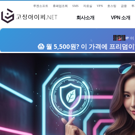
루젠소프트
휴폐업조회
SMS
자료실
VPN
호스팅
금융
투
회사소개
VPN 소개